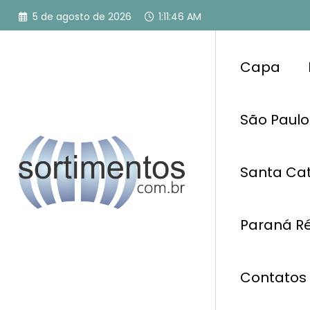
Pular
5 de agosto de 2026
1:11:47 AM
para
o
conteúdo
Capa
São Paulo
Santa Cat
Paraná Ré
Contatos