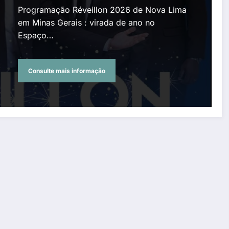
no Espaço Cultural Piero
Programação Réveillon 2026 de Nova Lima
Garzon Henrique, Jardim
em Minas Gerais : virada de ano no
Espaço…
Canadá e Macacos
Consulte mais informação