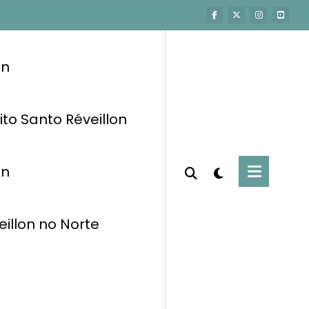
on
ito Santo Réveillon
on
eillon no Norte