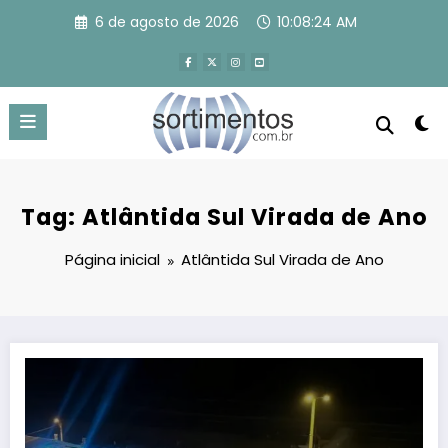
Pular
6 de agosto de 2026
10:08:25 AM
para
o
conteúdo
Tag: Atlântida Sul Virada de Ano
Página inicial
Atlântida Sul Virada de Ano