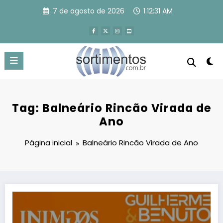
Pular
7 de agosto de 2026
1:12:32 AM
para
o
conteúdo
Tag: Balneário Rincão Virada de
Ano
Página inicial
Balneário Rincão Virada de Ano