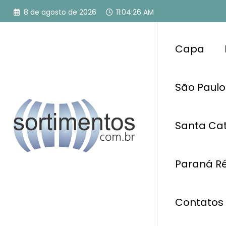
Pular
8 de agosto de 2026
11:04:27 AM
para
o
conteúdo
Capa
São Paulo
Santa Cat
Paraná Ré
Contatos