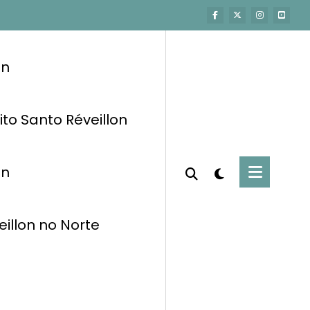
on
ito Santo Réveillon
on
eillon no Norte