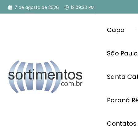
Pular
7 de agosto de 2026
12:09:31 PM
para
o
conteúdo
Capa
São Paulo
Santa Cat
Paraná Ré
Contatos