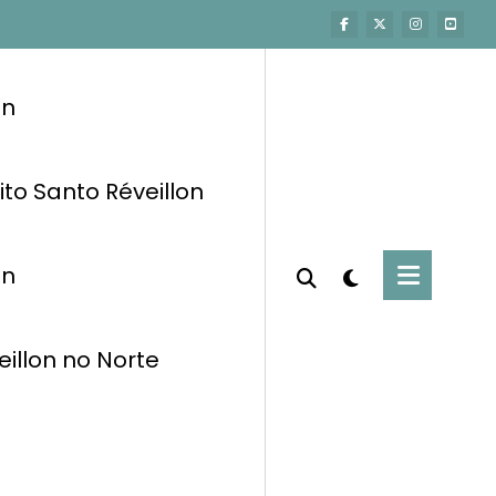
on
ito Santo Réveillon
on
eillon no Norte