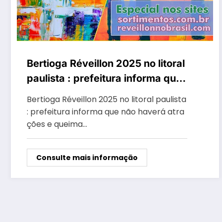
Bertioga Réveillon 2025 no litoral
paulista : prefeitura informa que
não haverá atrações e queima de
Bertioga Réveillon 2025 no litoral paulista
fogos na virada de ano
: prefeitura informa que não haverá atra
ções e queima…
Consulte mais informação