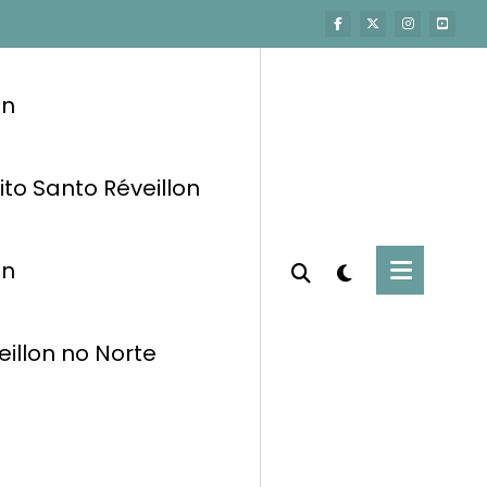
on
ito Santo Réveillon
on
eillon no Norte