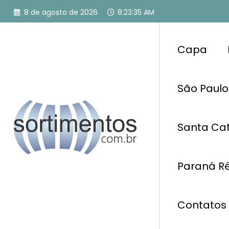
Pular
8 de agosto de 2026
8:23:36 AM
para
o
conteúdo
Capa
São Paulo
Santa Cat
Paraná Ré
Contatos