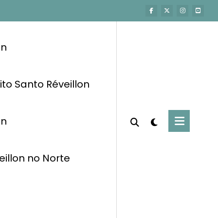
on
ito Santo Réveillon
on
eillon no Norte