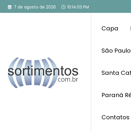
Pular
7 de agosto de 2026
10:14:04 PM
para
o
conteúdo
Capa
São Paulo
Santa Cat
Paraná Ré
Contatos