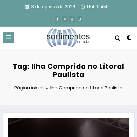
Pular
8 de agosto de 2026
1:54:02 AM
para
o
conteúdo
Tag: Ilha Comprida no Litoral
Paulista
Página inicial
Ilha Comprida no Litoral Paulista