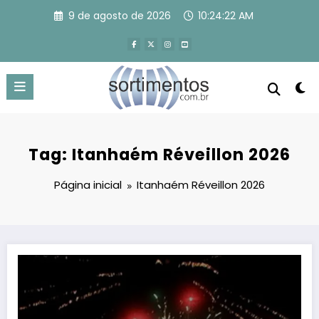
Pular
9 de agosto de 2026
10:24:23 AM
para
o
conteúdo
Tag: Itanhaém Réveillon 2026
Página inicial
Itanhaém Réveillon 2026