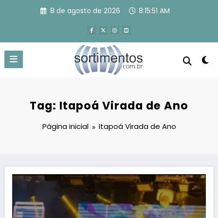
Pular
8 de agosto de 2026
8:15:52 AM
para
o
conteúdo
Tag: Itapoá Virada de Ano
Página inicial
Itapoá Virada de Ano