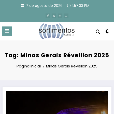
Pular
7 de agosto de 2026
1:57:34 PM
para
o
conteúdo
Tag: Minas Gerais Réveillon 2025
Página inicial
Minas Gerais Réveillon 2025