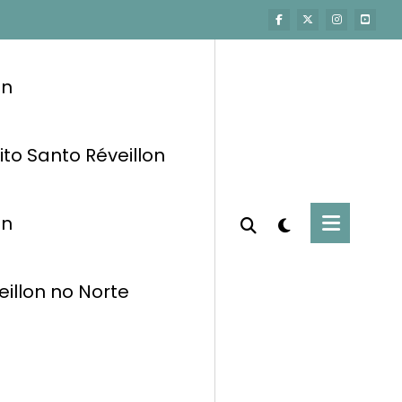
on
ito Santo Réveillon
on
eillon no Norte