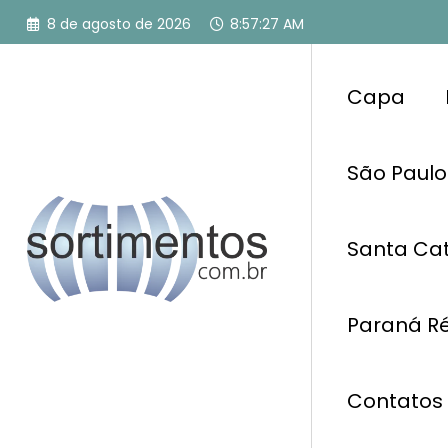
Pular
8 de agosto de 2026
8:57:28 AM
para
o
conteúdo
Capa
São Paulo
Santa Cat
Paraná Ré
Contatos