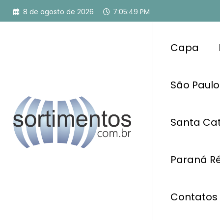
Pular
8 de agosto de 2026
7:05:49 PM
para
o
conteúdo
Capa
São Paulo
Santa Cat
Paraná Ré
Contatos