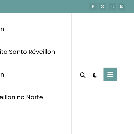
on
ito Santo Réveillon
on
eillon no Norte