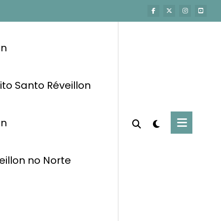
on
ito Santo Réveillon
on
eillon no Norte