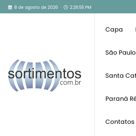
Pular
8 de agosto de 2026
2:26:56 PM
para
o
conteúdo
Capa
São Paulo
Santa Cat
Paraná Ré
Contatos