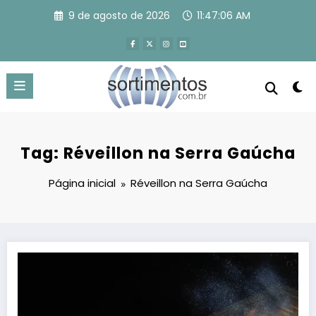
Pular
9 de agosto de 2026
11:47:07 AM
para
o
conteúdo
Tag: Réveillon na Serra Gaúcha
Página inicial
Réveillon na Serra Gaúcha