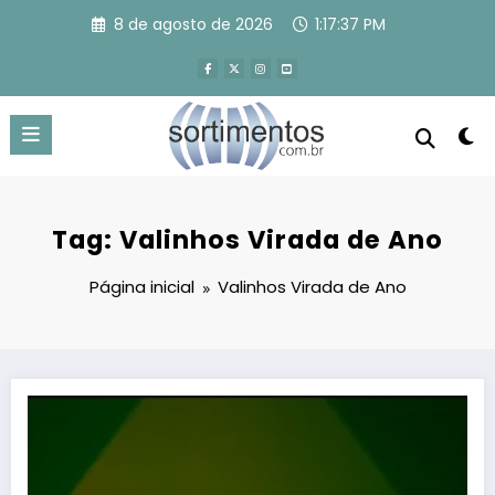
Pular
8 de agosto de 2026
1:17:38 PM
para
o
conteúdo
Tag: Valinhos Virada de Ano
Página inicial
Valinhos Virada de Ano