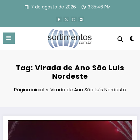
Pular
7 de agosto de 2026
3:35:47 PM
para
o
conteúdo
Tag: Virada de Ano São Luís
Nordeste
Página inicial
Virada de Ano São Luís Nordeste