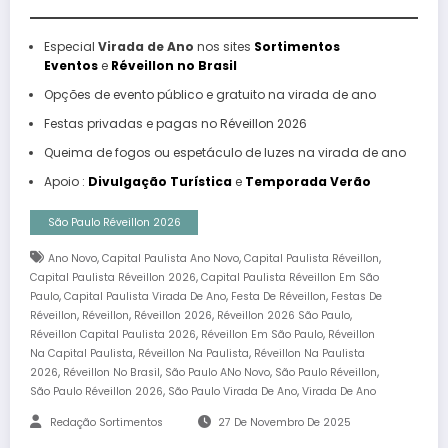
Especial
Virada de Ano
nos sites
Sortimentos
Eventos
e
Réveillon no Brasil
Opções de evento público e gratuito na virada de ano
Festas privadas e pagas no Réveillon 2026
Queima de fogos ou espetáculo de luzes na virada de ano
Apoio :
Divulgação Turística
e
Temporada Verão
São Paulo Réveillon 2026
,
,
,
Ano Novo
Capital Paulista Ano Novo
Capital Paulista Réveillon
,
Capital Paulista Réveillon 2026
Capital Paulista Réveillon Em São
,
,
,
Paulo
Capital Paulista Virada De Ano
Festa De Réveillon
Festas De
,
,
,
,
Réveillon
Réveillon
Réveillon 2026
Réveillon 2026 São Paulo
,
,
Réveillon Capital Paulista 2026
Réveillon Em São Paulo
Réveillon
,
,
Na Capital Paulista
Réveillon Na Paulista
Réveillon Na Paulista
,
,
,
,
2026
Réveillon No Brasil
São Paulo ANo Novo
São Paulo Réveillon
,
,
São Paulo Réveillon 2026
São Paulo Virada De Ano
Virada De Ano
Redação Sortimentos
27 De Novembro De 2025