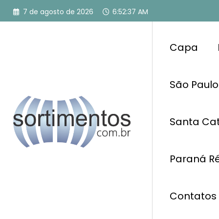
Pular
7 de agosto de 2026
6:52:38 AM
para
o
conteúdo
Capa
São Paulo
Santa Cat
Paraná Ré
Contatos