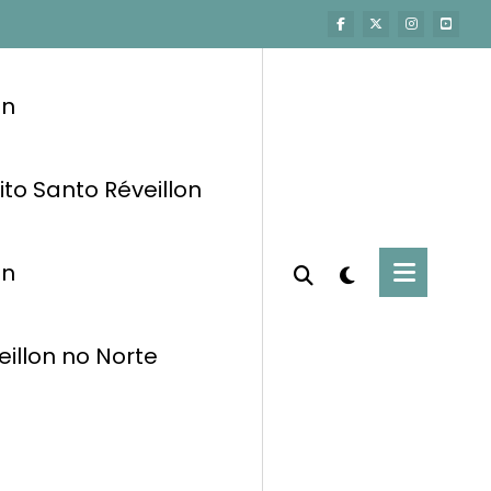
on
ito Santo Réveillon
on
eillon no Norte