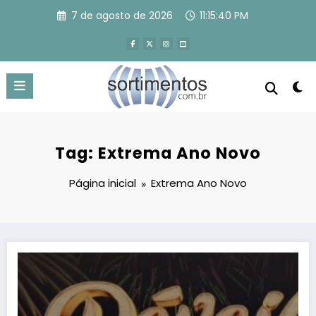
Pular
7 de agosto de 2026
11:15:40 PM
para
o
conteúdo
Tag: Extrema Ano Novo
Página inicial
Extrema Ano Novo