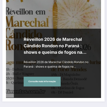
Réveillon 2026 de Marechal
Cândido Rondon no Paraná :
shows e queima de fogos na
virada de ano no lago municipal
Réveillon 2026 de Marechal Cândido Rondon no
e no distrito de Porto Mendes
Paraná : shows e queima de fogos na…
Consulte mais informação