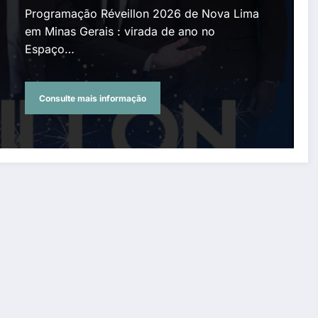
no Espaço Cultural Piero
Programação Réveillon 2026 de Nova Lima
Garzon Henrique, Jardim
em Minas Gerais : virada de ano no
Espaço…
Canadá e Macacos
Consulte mais informação