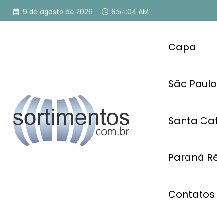
Pular
9 de agosto de 2026
8:54:05 AM
para
o
conteúdo
Capa
São Paulo
Santa Cat
Paraná Ré
Contatos