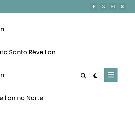
on
ito Santo Réveillon
on
eillon no Norte