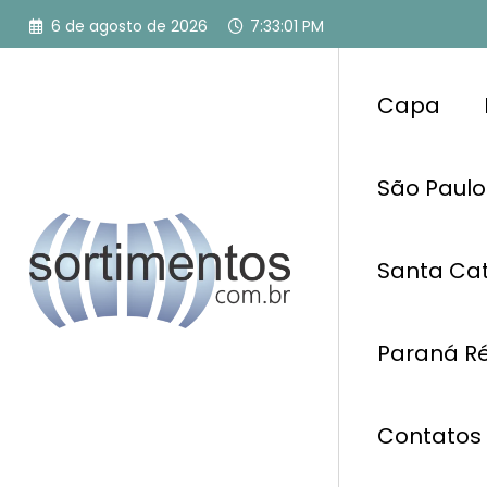
Pular
6 de agosto de 2026
7:33:02 PM
para
o
conteúdo
Capa
São Paulo
Santa Cat
Paraná Ré
Contatos