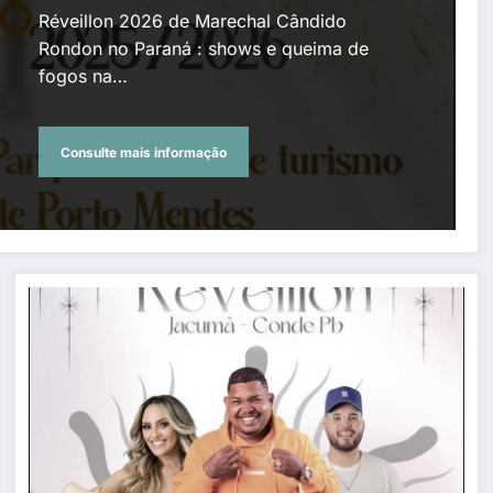
virada de ano no lago
Réveillon 2026 de Marechal Cândido
municipal e no distrito de
Rondon no Paraná : shows e queima de
fogos na…
Porto Mendes
Consulte mais informação