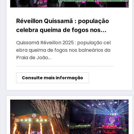
Réveillon Quissamã : população
celebra queima de fogos nos
balneários da Praia de João
Quissamã Réveillon 2025 : população cel
Francisco, Visgueiro e Barra do
ebra queima de fogos nos balneários da
Furado
Praia de João…
Consulte mais informação