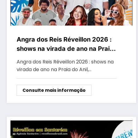
Angra dos Reis Réveillon 2026 :
shows na virada de ano na Praia
do Anil, Parque Mambucaba,
Angra dos Reis Réveillon 2026 : shows na
Vila Histórica de Mambucaba,
virada de ano na Praia do Anil,…
Frade, Monsuaba e Vila do
Abraão
Consulte mais informação