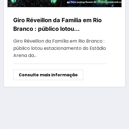
Giro Réveillon da Família em Rio
Branco : público lotou
estacionamento do Estádio
Giro Réveillon da Família em Rio Branco :
Arena da Floresta para assistir
público lotou estacionamento do Estádio
Léo Magalhães, Wanderley
Arena da…
Andrade e queima de fogos na
virada de ano
Consulte mais informação