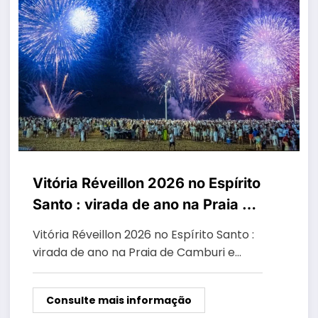
Vitória Réveillon 2026 no Espírito
Santo : virada de ano na Praia de
Camburi e opções de festas
Vitória Réveillon 2026 no Espírito Santo :
pagas
virada de ano na Praia de Camburi e…
Consulte mais informação