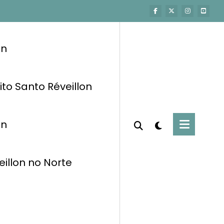
on
ito Santo Réveillon
on
eillon no Norte