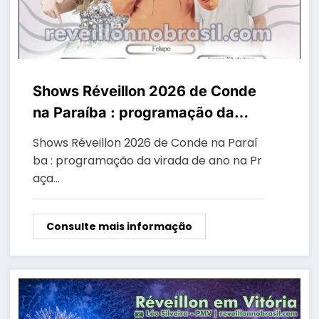
Shows Réveillon 2026 de Conde
na Paraíba : programação da
virada de ano na Praça do Mar
Shows Réveillon 2026 de Conde na Paraí
na praia de Jacumã
ba : programação da virada de ano na Pr
aça…
Consulte mais informação